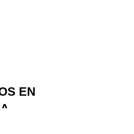
OS EN
RA
os a nuestros
rio del proyecto