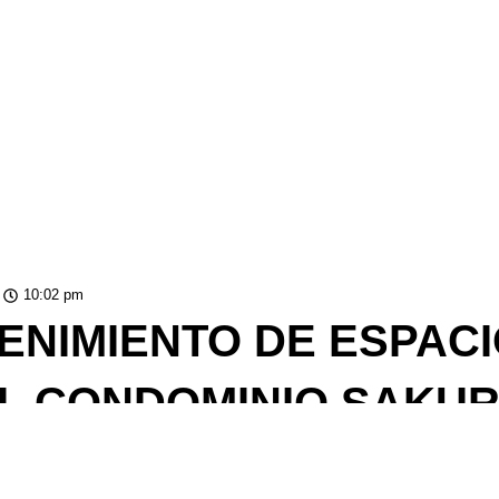
10:02 pm
ENIMIENTO DE ESPACI
L CONDOMINIO SAKU
os con la mejora continua de nuestros desarrollos. Por ello, informam
mantenimiento en el área del reservo
mos realizando trabajos de