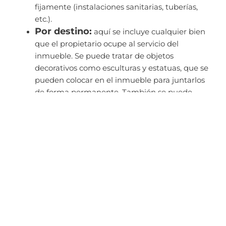
fijamente (instalaciones sanitarias, tuberías,
etc.).
Por destino:
aquí se incluye cualquier bien
que el propietario ocupe al servicio del
inmueble. Se puede tratar de objetos
decorativos como esculturas y estatuas, que se
pueden colocar en el inmueble para juntarlos
de forma permanente. También se puede
hablar de maquinas o utensilios que se
necesiten para la explotación del bien
inmueble.
Por analogía:
aquí se refiere a concesiones
administrativas de obras públicas,
servidumbres y otros derechos reales sobre
bienes inmuebles que haya acogido el
propietario del bien.
Derechos y deberes de los bienes